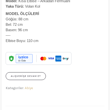
Model:
Kısa Elbise – Arkadan Fermuarlı
Yaka Türü:
Volan Kol
MODEL ÖLÇÜLERİ
Göğüs: 88 cm
Bel: 72 cm
Basen: 96 cm
—-
Elbise Boyu: 110 cm
ALIŞVERIŞE DEVAM ET
Kategoriler:
Abiye