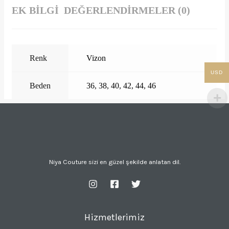
EK BILGI
DEĞERLENDIRMELER (0)
Renk
Vizon
USD
Beden
36
,
38
,
40
,
42
,
44
,
46
Niya Couture sizi en güzel şekilde anlatan dil.
Hizmetlerimiz