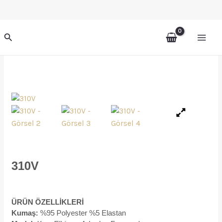
İçeriğe
atla
Arama
310V
ÜRÜN ÖZELLİKLERİ
Kumaş:
%95 Polyester %5 Elastan