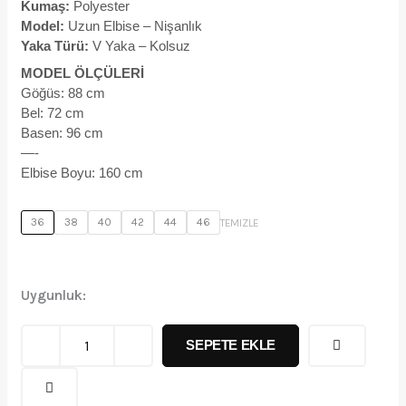
$314,99.
Kumaş:
Polyester
Model:
Uzun Elbise – Nişanlık
Yaka Türü:
V Yaka – Kolsuz
MODEL ÖLÇÜLERİ
Göğüs: 88 cm
Bel: 72 cm
Basen: 96 cm
—-
Elbise Boyu: 160 cm
307
36
38
40
42
44
46
TEMIZLE
adet
Uygunluk:
SEPETE EKLE