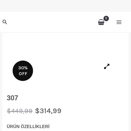
İçeriğe
atla
Arama
30%
OFF
307
Orijinal
Şu
$
314,99
$
449,99
fiyat:
andaki
$449,99.
fiyat:
ÜRÜN ÖZELLİKLERİ