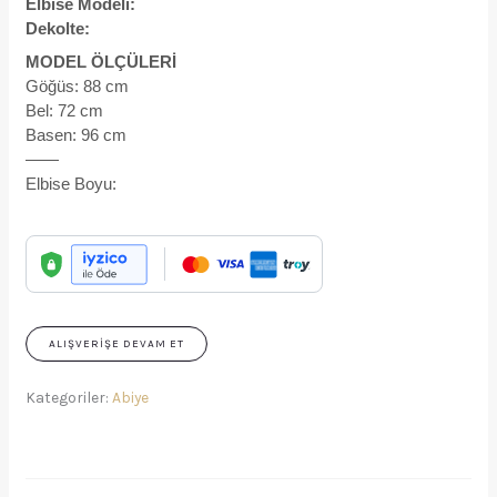
Elbise Modeli:
Dekolte:
MODEL ÖLÇÜLERİ
Göğüs: 88 cm
Bel: 72 cm
Basen: 96 cm
——
Elbise Boyu:
ALIŞVERIŞE DEVAM ET
Kategoriler:
Abiye