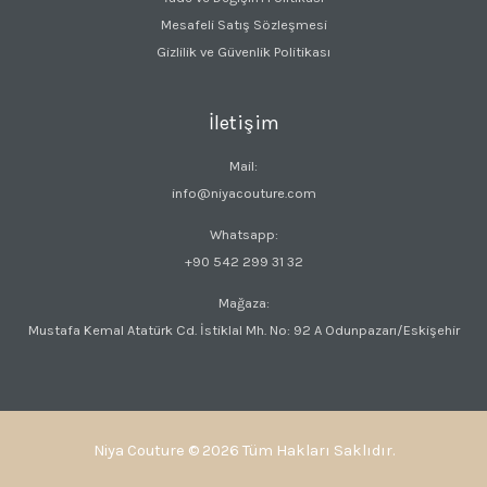
Mesafeli Satış Sözleşmesi
Gizlilik ve Güvenlik Politikası
İletişim
Mail:
info@niyacouture.com
Whatsapp:
+90 542 299 31 32
Mağaza:
Mustafa Kemal Atatürk Cd. İstiklal Mh. No: 92 A Odunpazarı/Eskişehir
Niya Couture © 2026 Tüm Hakları Saklıdır.