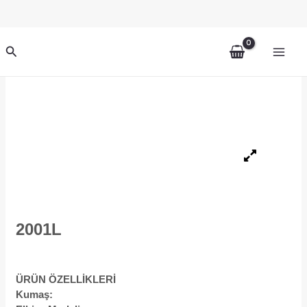
İçeriğe
atla
Arama
2001L
ÜRÜN ÖZELLİKLERİ
Kumaş: