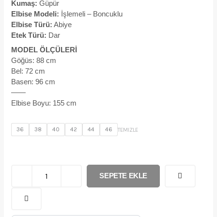
$445,89.
Kumaş:
Güpür
Elbise Modeli:
İşlemeli – Boncuklu
Elbise Türü:
Abiye
Etek Türü:
Dar
MODEL ÖLÇÜLERİ
Göğüs: 88 cm
Bel: 72 cm
Basen: 96 cm
——
Elbise Boyu: 155 cm
1140
36
38
40
42
44
46
TEMIZLE
adet
SEPETE EKLE