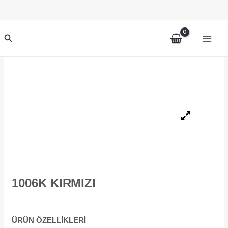
İçeriğe
atla
Arama
1006K KIRMIZI
ÜRÜN ÖZELLİKLERİ