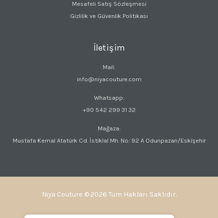
Mesafeli Satış Sözleşmesi
Gizlilik ve Güvenlik Politikası
İletişim
Mail:
info@niyacouture.com
Whatsapp:
+90 542 299 31 32
Mağaza:
Mustafa Kemal Atatürk Cd. İstiklal Mh. No: 92 A Odunpazarı/Eskişehir
Niya Couture © 2026 Tüm Hakları Saklıdır.