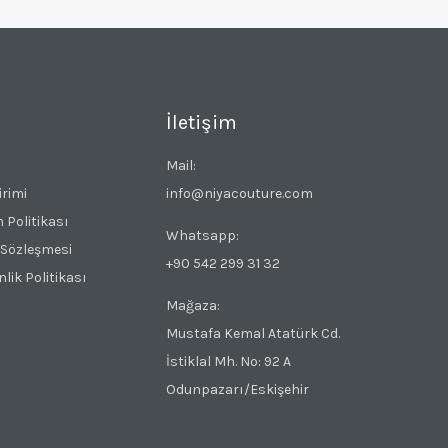
İletişim
Mail:
irimi
info@niyacouture.com
m Politikası
Whatsapp:
 Sözleşmesi
+90 542 299 31 32
nlik Politikası
Mağaza:
Mustafa Kemal Atatürk Cd.
İstiklal Mh. No: 92 A
Odunpazarı/Eskişehir