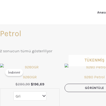
En
İçeriğe
yeniye
atla
göre
Anas
sıralandı
Petrol
2 sonucun tümü gösteriliyor
TÜKENMIŞ
Orijinal
Şu
fiyat:
andaki
İndirim!
$280,99.
fiyat:
9280GR
9280 Petrol
$196,69.
$
280,99
$
196,69
GÖRÜNTÜLE